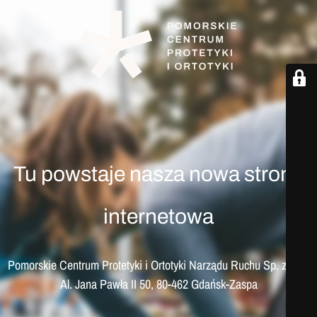
Tu powstaje nasza nowa strona
internetowa
Pomorskie Centrum Protetyki i Ortotyki Narządu Ruchu Sp. z o. o.
Al. Jana Pawła II 50, 80-462 Gdańsk-Zaspa